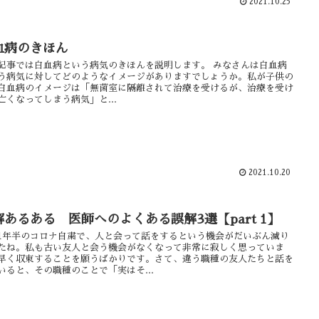
2021.10.25
血病のきほん
記事では白血病という病気のきほんを説明します。 みなさんは白血病
う病気に対してどのようなイメージがありますでしょうか。私が子供の
白血病のイメージは「無菌室に隔離されて治療を受けるが、治療を受け
亡くなってしまう病気」と...
2021.10.20
解あるある 医師へのよくある誤解3選【part 1】
1年半のコロナ自粛で、人と会って話をするという機会がだいぶん減り
たね。私も古い友人と会う機会がなくなって非常に寂しく思っていま
早く収束することを願うばかりです。さて、違う職種の友人たちと話を
いると、その職種のことで「実はそ...