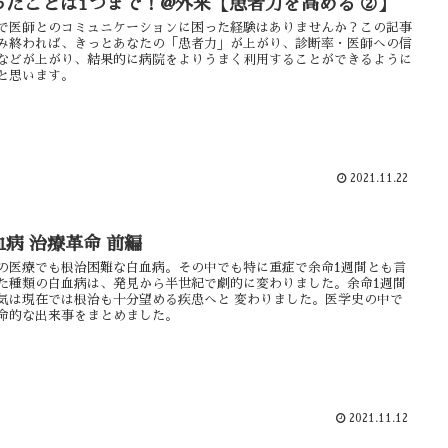
ったことは1つまで！@外来【患者力を高める ②】
で医師とのコミュニケーションに困った経験はありませんか？この記事
み終われば、きっとあなたの「患者力」が上がり、診断率・医師への信
などが上がり、結果的に病院をよりうまく利用することができるように
と思います。
2021.11.22
血病 治療革命 前編
の医療でも根治困難な白血病。その中でも特に重症で余命1週間とも言
た種類の白血病は、発見から半世紀で劇的に変わりました。余命1週間
気は現在では根治も十分望める疾患へと 変わりました。医学史の中で
命的な出来事をまとめました。
2021.11.12