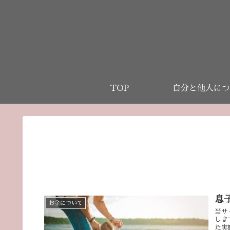
TOP
自分と他人につ
息
お金について
当サ
しま
た実