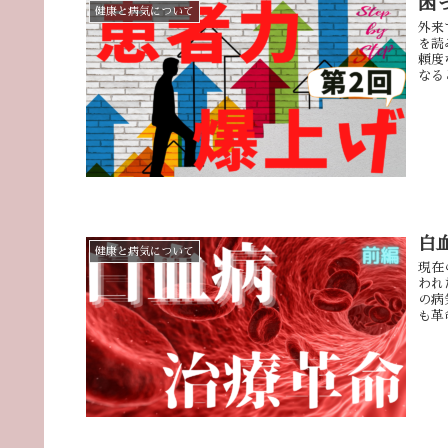
困
健康と病気について
外来
を読
頼度
なる
白
健康と病気について
現在
われ
の病
も革