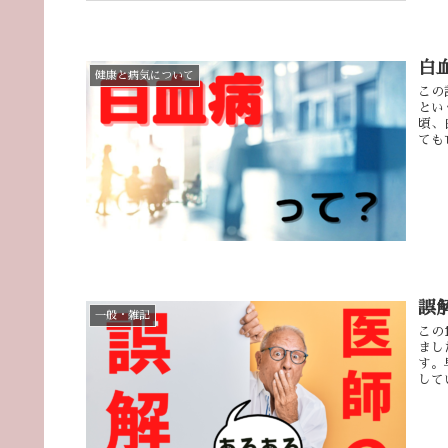
白
健康と病気について
この
とい
頃、
ても
誤
一般・雑記
この
まし
す。
して