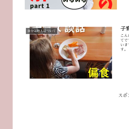
子
自分と他人について
こん
てで
いま
す。 
スポ