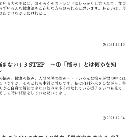
ている方の中には、おそらくそのトレンドにしっかりと乗られて、食事
らずいろんな健康法をご存知な方もおられると思います。あるいは、今
はあまりなかったけれど...
2021.12.10
悩まない」3 STEP 〜①「悩み」とは何かを知
〜
の悩み、健康の悩み、人間関係の悩み・・・いろんな悩みが世の中には
ありますが、そのどれも本質は同じです。私は内科外来をしながら、多
方がご自身で解決できない悩みを多く持たれている様子をいつも見て
そして時に相談をしていただいてき...
2021.12.04