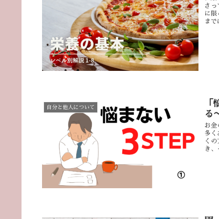
さっ
に限
まで
「
自分と他人について
る
お金
多く
くの
き、