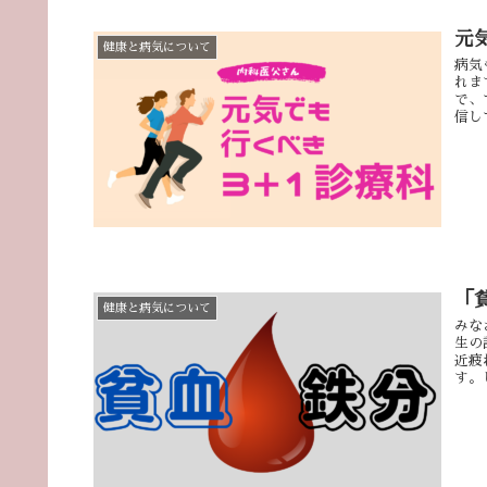
元
健康と病気について
病気
れま
で、
信し
「
健康と病気について
みな
生の
近疲
す。