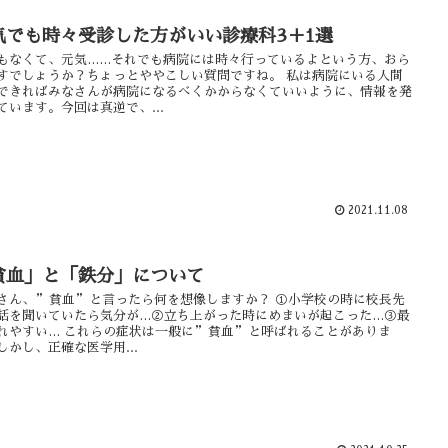
気でも時々受診した方がいい診療科3＋1選
もなくて、元気……それでも病院には時々行っているよという方、おら
すでしょうか？ちょっとややこしい質問ですね。 私は病院にいる人間
できればみなさんが病院になるべくかからなくていいように、情報を発
ています。今回は真逆で、...
2021.11.08
貧血」と「鉄分」について
さん、”貧血”と言ったら何を想像しますか？ ①小学校の時に校長先
話を聞いていたら気分が…②立ち上がった時にめまいが起こった…③最
れやすい… これらの症状は一般に”貧血”と呼ばれることがありま
しかし、正確な医学用...