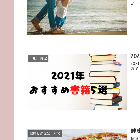
が一
2
一般・雑記
20
籍で
健
健康と病気について
健康