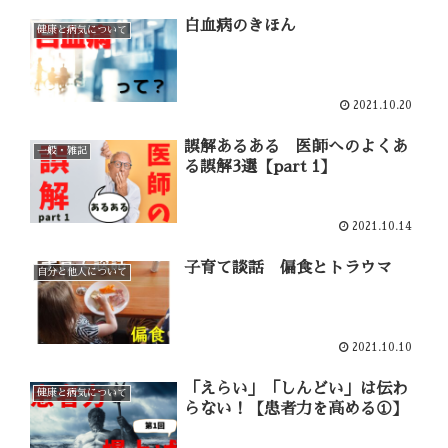
白血病のきほん
健康と病気について
2021.10.20
誤解あるある 医師へのよくあ
一般・雑記
る誤解3選【part 1】
2021.10.14
子育て談話 偏食とトラウマ
自分と他人について
2021.10.10
「えらい」「しんどい」は伝わ
健康と病気について
らない！【患者力を高める①】